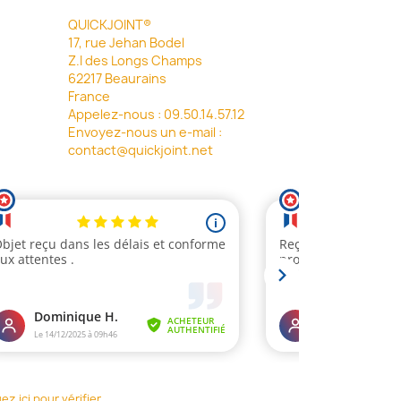
QUICKJOINT®
17, rue Jehan Bodel
Z.I des Longs Champs
62217 Beaurains
France
Appelez-nous :
09.50.14.57.12
Envoyez-nous un e-mail :
contact@quickjoint.net
uez ici pour vérifier
.