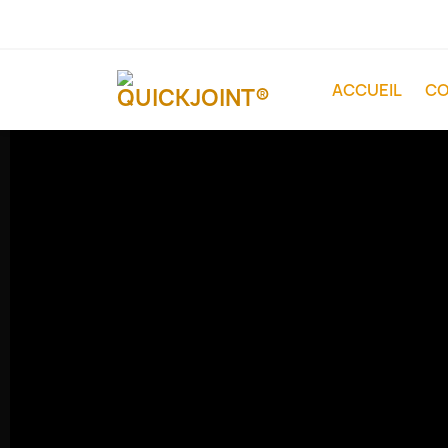
Appelez-nous :
09.50.14.57.12
ACCUEIL
C