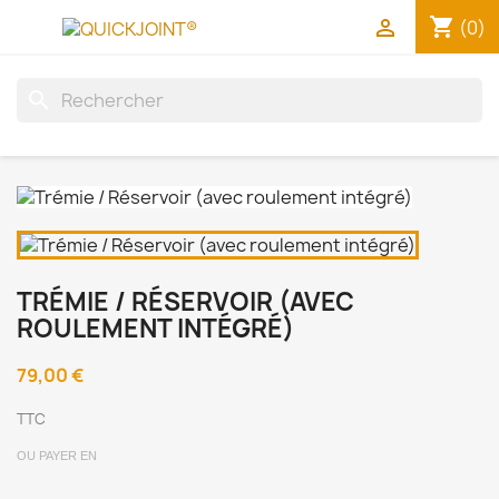
shopping_cart


(0)
search
TRÉMIE / RÉSERVOIR (AVEC
ROULEMENT INTÉGRÉ)
79,00 €
TTC
OU PAYER EN